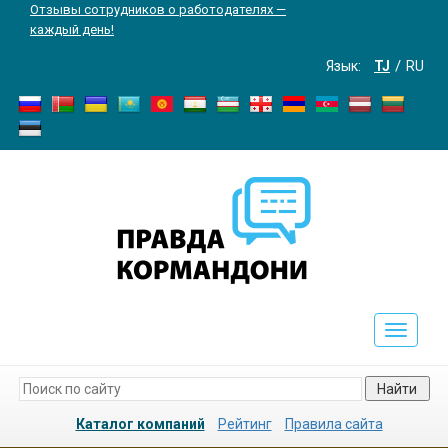
Отзывы сотрудников о работодателях —
каждый день!
Язык:
TJ
RU
Toggle
navigati
Найти
Каталог компаний
Рейтинг
Правила сайта