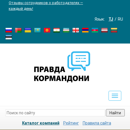
Отзывы сотрудников о работодателях —
каждый день!
Язык:
TJ
RU
Toggle
navigati
Найти
Каталог компаний
Рейтинг
Правила сайта