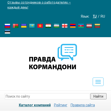
Отзывы сотрудников о работодателях —
каждый день!
Язык:
TJ
RU
Toggle
navigati
Найти
Каталог компаний
Рейтинг
Правила сайта