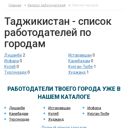
Главная
Каталог работодателей
Список городов
Таджикистан - список
работодателей по
городам
Душанбе
2
Истаравшан
0
Исфара
0
Канибадам
0
Куляб
0
Курган-Тюбе
1
Турсунзаде
0
Худжанд
1
РАБОТОДАТЕЛИ ТВОЕГО ГОРОДА УЖЕ В
НАШЕМ КАТАЛОГЕ
Душанбе
Истаравшан
Исфара
Канибадам
Куляб
Курган-Тюбе
Турсунзаде
Худжанд
Полный список городов