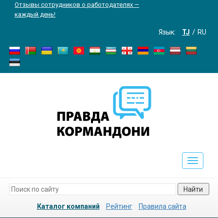
Отзывы сотрудников о работодателях —
каждый день!
Язык:
TJ
RU
Toggle
navigati
Найти
Каталог компаний
Рейтинг
Правила сайта